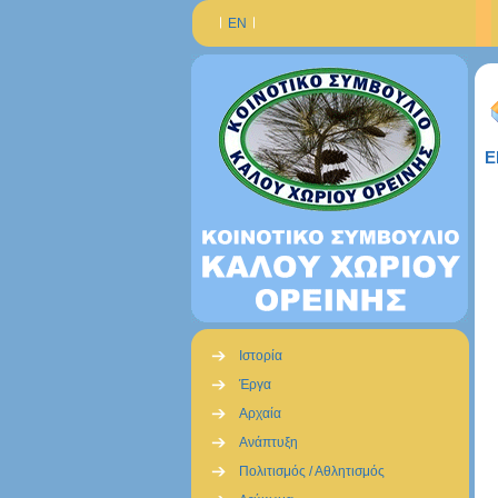
ΕΝ
Ε
Ιστορία
Έργα
Αρχαία
Ανάπτυξη
Πολιτισμός / Αθλητισμός